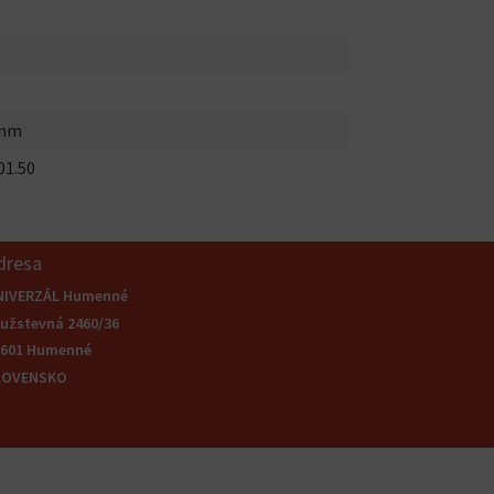
0mm
01.50
dresa
NIVERZÁL Humenné
užstevná 2460/36
6601 Humenné
LOVENSKO