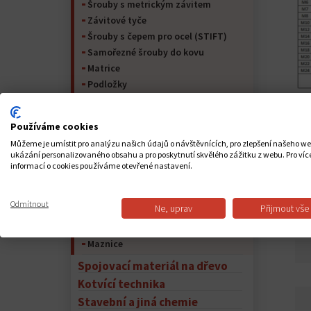
Šrouby s metrickým závitem
Závitové tyče
Šrouby s čepem pro ocel (STIFT)
Samořezné šrouby do kovu
Matrice
Podložky
Kolíky
Pojistný kroužek
Používáme cookies
Nýty
Můžeme je umístit pro analýzu našich údajů o návštěvnících, pro zlepšení našeho w
Kolíky
ukázání personalizovaného obsahu a pro poskytnutí skvělého zážitku z webu. Pro víc
Spojovací materiál pro nábytek
informací o cookies používáme otevřené nastavení.
Peří na hřídeli a péřová ocel
Lana
Odmítnout
Ne, uprav
Přijmout vše
PO
Řetěz
Lanové příslušenství
Maznice
Spojovací materiál na dřevo
Kotvící technika
Stavební a jiná chemie