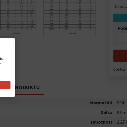
Cena v
Poče
-
ebu,
e
Dostup
PIS PRODUKTU
Norma DIN
934
Délka
0.0
Hmotnost
1.27 