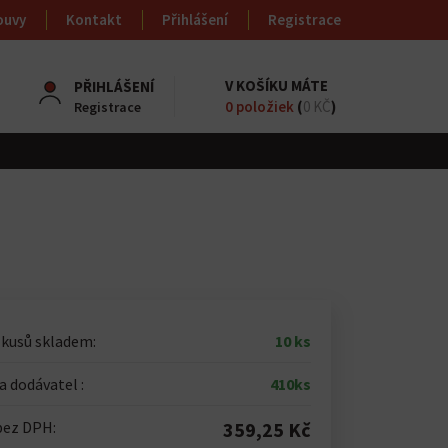
ouvy
Kontakt
Přihlášení
Registrace
V KOŠÍKU MÁTE
PŘIHLÁŠENÍ
0
položiek
(
0 KČ
)
Registrace
 kusů skladem:
10 ks
 dodávatel :
410ks
bez DPH:
359,25 Kč