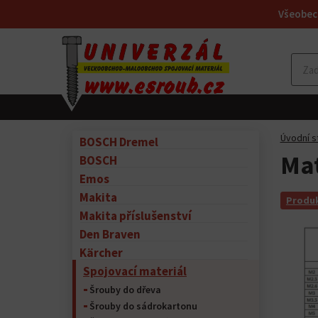
Všeobec
Úvodní s
BOSCH Dremel
Mat
BOSCH
Emos
Makita
Produk
Makita příslušenství
Den Braven
Kärcher
Spojovací materiál
Šrouby do dřeva
Šrouby do sádrokartonu