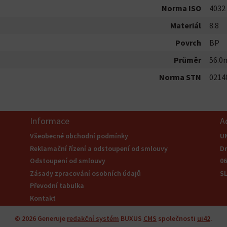
Norma ISO
4032
Materiál
8.8
Povrch
BP
Průměr
56.
Norma STN
0214
Informace
A
Všeobecné obchodní podmínky
U
Reklamační řízení a odstoupení od smlouvy
Dr
Odstoupení od smlouvy
0
Zásady zpracování osobních údajů
S
Převodní tabulka
Kontakt
© 2026
Generuje
redakční systém
BUXUS
CMS
společnosti
ui42
.