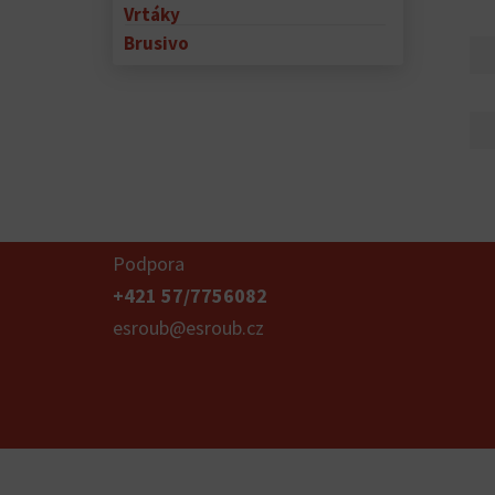
Vrtáky
Brusivo
Podpora
+421 57/7756082
esroub@esroub.cz