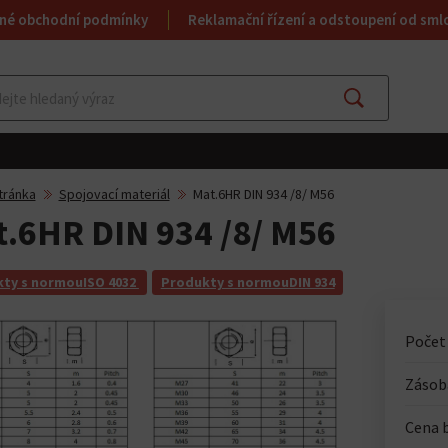
né obchodní podmínky
Reklamační řízení a odstoupení od sml
Najít
tránka
Spojovací materiál
Mat.6HR DIN 934 /8/ M56
.6HR DIN 934 /8/ M56
ty s normouISO 4032
Produkty s normouDIN 934
Počet
Zásoba
Cena 