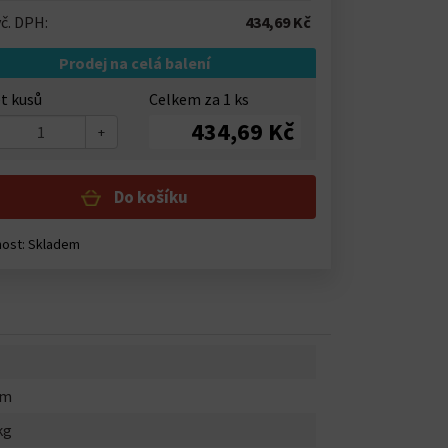
č. DPH:
434,69 Kč
Prodej na celá balení
t kusů
Celkem za
1
ks
434,69 Kč
+
Do košíku
nost:
Skladem
mm
kg