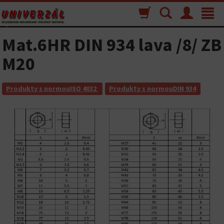
Nákupný
Vyhľadávanie
Menu
Toggle
košík
navigat
Mat.6HR DIN 934 lava /8/ ZB
M20
Produkty s normouISO 4032
Produkty s normouDIN 934