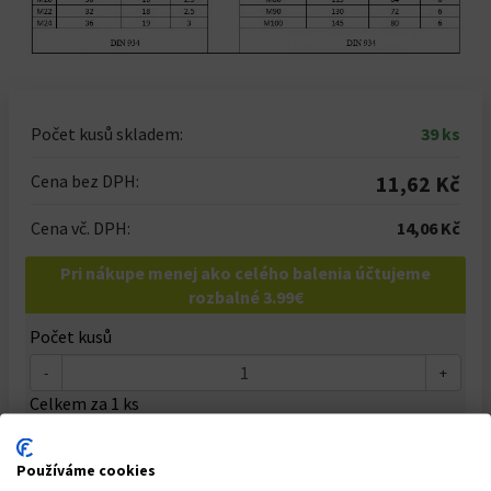
Počet kusů skladem:
39 ks
Cena bez DPH:
11,62 Kč
Cena vč. DPH:
14,06 Kč
Pri nákupe menej ako celého balenia účtujeme
rozbalné 3.99€
Počet kusů
-
+
Celkem za
1
ks
14,06 Kč
Používáme cookies