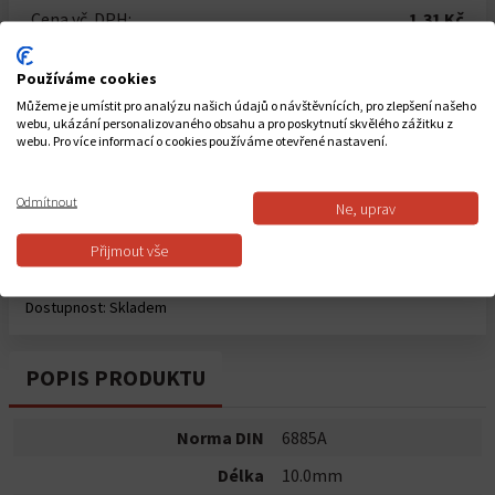
Cena vč. DPH:
1,31 Kč
Používáme cookies
Počet kusů
Můžeme je umístit pro analýzu našich údajů o návštěvnících, pro zlepšení našeho
-
+
webu, ukázání personalizovaného obsahu a pro poskytnutí skvělého zážitku z
webu. Pro více informací o cookies používáme otevřené nastavení.
Celkem za
1
ks
1,31 Kč
Odmítnout
Ne, uprav
Přijmout vše
Do košíku
Dostupnost:
Skladem
POPIS PRODUKTU
Norma DIN
6885A
Délka
10.0mm