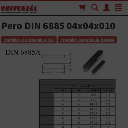
Nákupný
Vyhľadávanie
Menu
Toggle
košík
navigat
Pero DIN 6885 04x04x010
Produkty s normouISO 773
Produkty s normouDIN 6885A