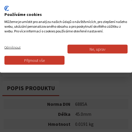
Počet kusů
Používáme cookies
-
+
Můžeme je umístit pro analýzu našich údajů o návštěvnících, pro zlepšení našeho
Celkem za
1
ks
webu, ukázání personalizovaného obsahu a pro poskytnutí skvělého zážitku z
webu. Pro více informací o cookies používáme otevřené nastavení.
6,32 Kč
Odmítnout
Ne, uprav
Do košíku
Přijmout vše
Dostupnost:
Skladem
POPIS PRODUKTU
Norma DIN
6885A
Délka
45.0mm
Hmotnost
0.0191 kg