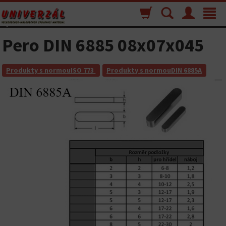
Nákupný
Vyhľadávanie
Menu
Toggle
košík
navigat
Pero DIN 6885 08x07x045
Produkty s normouISO 773
Produkty s normouDIN 6885A