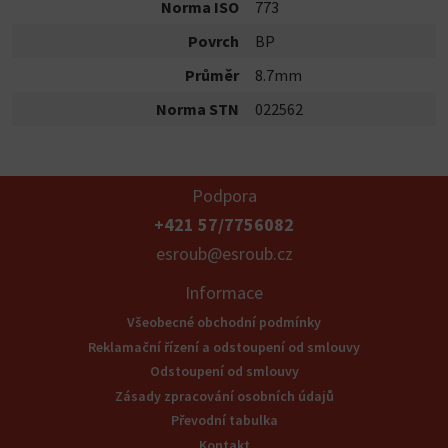
Norma ISO
773
Povrch
BP
Průměr
8.7mm
Norma STN
022562
Podpora
+421 57/7756082
esroub@esroub.cz
Informace
Všeobecné obchodní podmínky
Reklamační řízení a odstoupení od smlouvy
Odstoupení od smlouvy
Zásady zpracování osobních údajů
Převodní tabulka
Kontakt