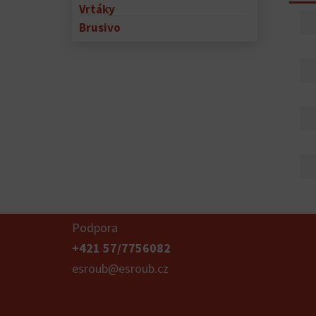
Vrtáky
Brusivo
Podpora
+421 57/7756082
esroub@esroub.cz