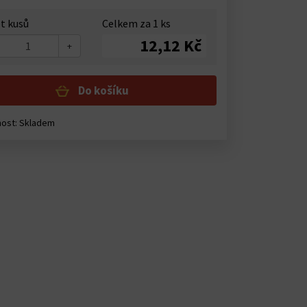
t kusů
Celkem za
1
ks
12,12 Kč
+
Do košíku
nost:
Skladem