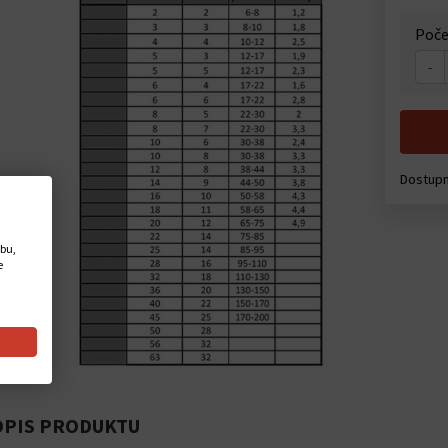
Poče
-
Dostup
ebu,
e
PIS PRODUKTU