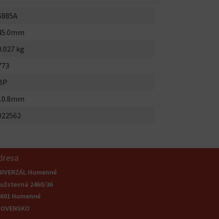
6885A
45.0mm
0.027 kg
773
BP
10.8mm
022562
dresa
NIVERZÁL Humenné
užstevná 2460/36
6601 Humenné
LOVENSKO