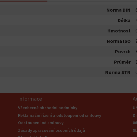
Norma DIN
Délka
Hmotnost
Norma ISO
Povrch
Průměr
Norma STN
Informace
A
Všeobecné obchodní podmínky
U
Reklamační řízení a odstoupení od smlouvy
Dr
Odstoupení od smlouvy
0
Zásady zpracování osobních údajů
S