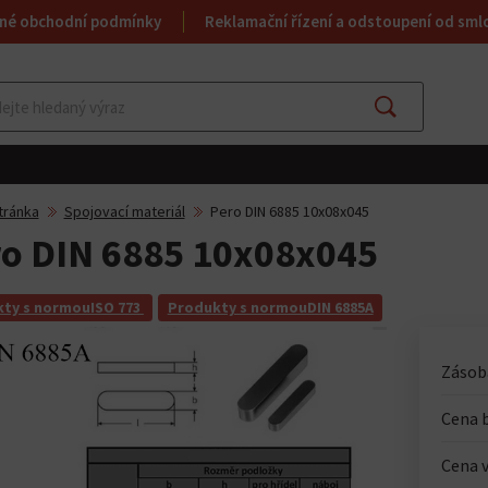
né obchodní podmínky
Reklamační řízení a odstoupení od sml
Najít
tránka
Spojovací materiál
Pero DIN 6885 10x08x045
o DIN 6885 10x08x045
ty s normouISO 773
Produkty s normouDIN 6885A
Zásoba
Cena 
Cena v