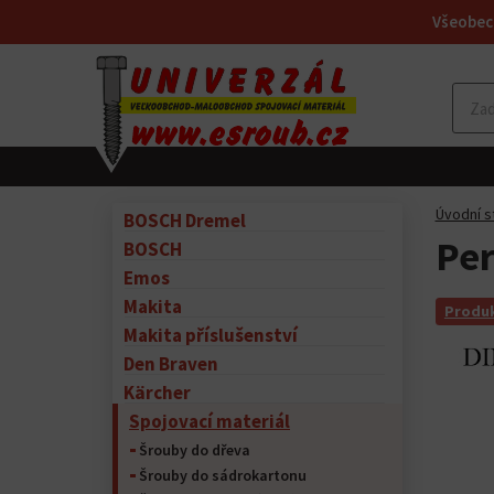
Všeobec
Úvodní s
BOSCH Dremel
Per
BOSCH
Emos
Makita
Produk
Makita příslušenství
Den Braven
Kärcher
Spojovací materiál
Šrouby do dřeva
Šrouby do sádrokartonu