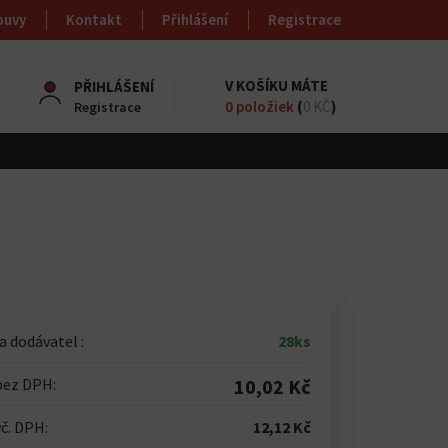
ouvy
Kontakt
Přihlášení
Registrace
V KOŠÍKU MÁTE
PŘIHLÁŠENÍ
0
položiek
(
0 KČ
)
Registrace
 dodávatel :
28ks
bez DPH:
10,02 Kč
č. DPH:
12,12 Kč