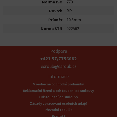
Norma ISO
773
Povrch
BP
Průměr
10.8mm
Norma STN
022562
Podpora
+421 57/7756082
esroub@esroub.cz
Informace
Všeobecné obchodní podmínky
Reklamační řízení a odstoupení od smlouvy
Odstoupení od smlouvy
Zásady zpracování osobních údajů
Převodní tabulka
Kontakt