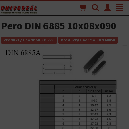
Nákupný
Vyhľadávanie
Menu
Toggle
košík
navigat
Pero DIN 6885 10x08x090
Produkty s normouISO 773
Produkty s normouDIN 6885A