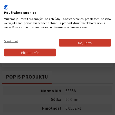
Počet kusů
Používáme cookies
-
+
Můžeme je umístit pro analýzu našich údajů o návštěvnících, pro zlepšení našeho
Celkem za
1
ks
webu, ukázání personalizovaného obsahu a pro poskytnutí skvělého zážitku z
webu. Pro více informací o cookies používáme otevřené nastavení.
12,99 Kč
Odmítnout
Ne, uprav
Do košíku
Přijmout vše
Dostupnost:
Skladem
POPIS PRODUKTU
Norma DIN
6885A
Délka
90.0mm
Hmotnost
0.0552 kg