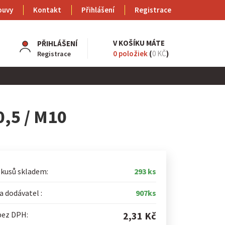
ouvy
Kontakt
Přihlášení
Registrace
V KOŠÍKU MÁTE
PŘIHLÁŠENÍ
0
položiek
(
0 KČ
)
Registrace
,5 / M10
 kusů skladem:
293 ks
 dodávatel :
907ks
bez DPH:
2,31 Kč