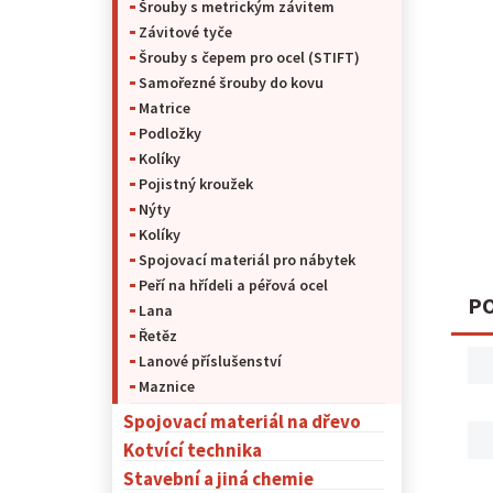
Šrouby s metrickým závitem
Závitové tyče
Šrouby s čepem pro ocel (STIFT)
Samořezné šrouby do kovu
Matrice
Podložky
Kolíky
Pojistný kroužek
Nýty
Kolíky
Spojovací materiál pro nábytek
Peří na hřídeli a péřová ocel
PO
Lana
Řetěz
Lanové příslušenství
Maznice
Spojovací materiál na dřevo
Kotvící technika
Stavební a jiná chemie