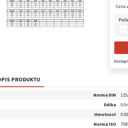
Cena v
Poče
-
Dostup
PIS PRODUKTU
Norma DIN
125
Délka
0.
Hmotnost
0.0
Norma ISO
708