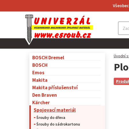
Všeobec
Úvodní s
BOSCH Dremel
Plo
BOSCH
Emos
Makita
Produk
Makita příslušenství
Den Braven
Kärcher
Spojovací materiál
Šrouby do dřeva
Šrouby do sádrokartonu