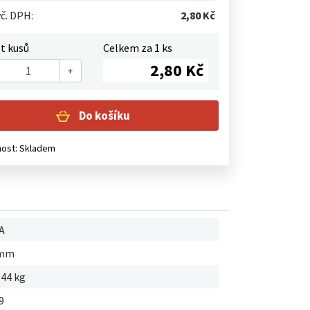
č. DPH:
2,80 Kč
t kusů
Celkem za
1
ks
2,80 Kč
+
Do košíku
nost:
Skladem
A
0mm
044 kg
9