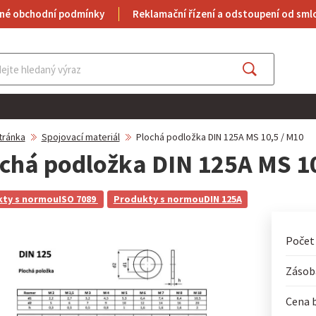
né obchodní podmínky
Reklamační řízení a odstoupení od sml
Najít
tránka
Spojovací materiál
Plochá podložka DIN 125A MS 10,5 / M10
chá podložka DIN 125A MS 10
ty s normouISO 7089
Produkty s normouDIN 125A
Počet
Zásoba
Cena 