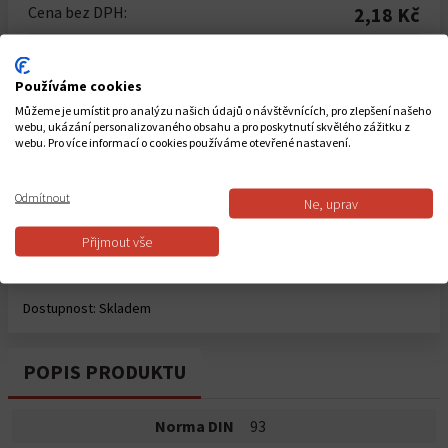
Cena bez DPH:
2,18 Kč
Cena vč. DPH:
2,64 Kč
Používáme cookies
Počet kusů
Můžeme je umístit pro analýzu našich údajů o návštěvnících, pro zlepšení našeho
webu, ukázání personalizovaného obsahu a pro poskytnutí skvělého zážitku z
-
+
webu. Pro více informací o cookies používáme otevřené nastavení.
Celkem za
1
ks
2,64 Kč
Odmítnout
Ne, uprav
Přijmout vše
Do košíku
Dostupnost:
Skladem
POPIS PRODUKTU
Norma DIN
93