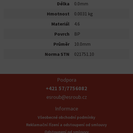
Délka
0.0mm
Hmotnost
0.0031 kg
Materiál
4.6
Povrch
BP
Průměr
10.0mm
Norma STN
021751.10
Podpora
+421 57/7756082
esroub@esroub.cz
Informace
Všeobecné obchodní podmínky
Reklamační řízení a odstoupení od smlouvy
Odstoupení od smlouvy