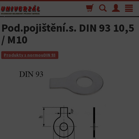
Nákupný
Vyhľadávanie
Menu
Toggle
košík
navigat
Pod.pojištění.s. DIN 93 10,5
/ M10
Produkty s normouDIN 93