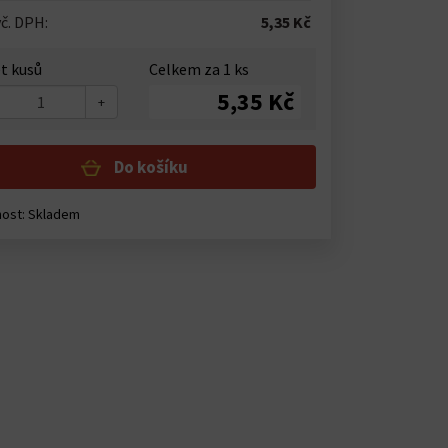
č. DPH:
5,35 Kč
t kusů
Celkem za
1
ks
5,35 Kč
+
Do košíku
nost:
Skladem