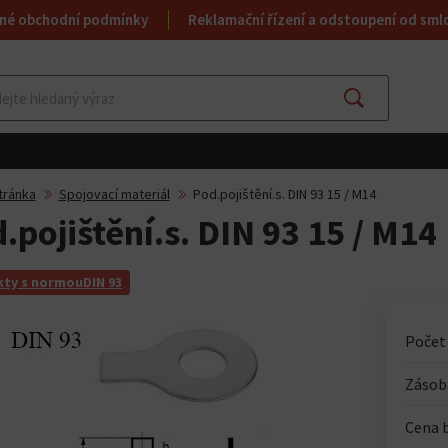
né obchodní podmínky
Reklamační řízení a odstoupení od sml
Najít
tránka
Spojovací materiál
Pod.pojištění.s. DIN 93 15 / M14
.pojištění.s. DIN 93 15 / M14
ty s normouDIN 93
Počet
Zásoba
Cena 