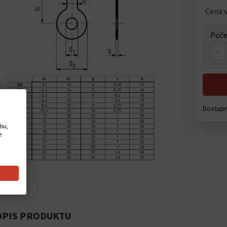
Cena v
Poče
-
Dostup
ebu,
e
PIS PRODUKTU