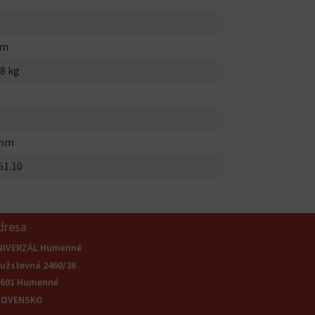
mm
8 kg
0mm
51.10
dresa
NIVERZÁL Humenné
užstevná 2460/36
6601 Humenné
LOVENSKO