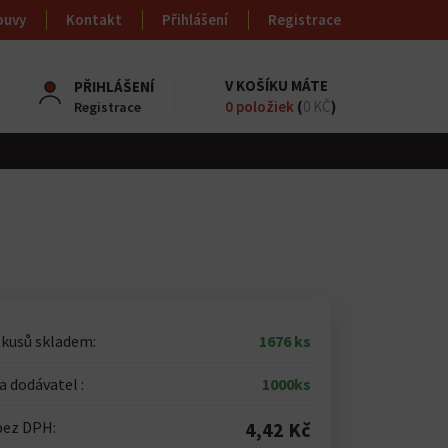
ouvy
Kontakt
Přihlášení
Registrace
V KOŠÍKU MÁTE
PŘIHLÁŠENÍ
0
položiek
(
0 KČ
)
Registrace
 kusů skladem:
1676 ks
 dodávatel :
1000ks
bez DPH:
4,42 Kč