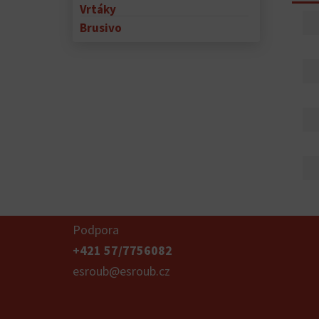
Vrtáky
Brusivo
Podpora
+421 57/7756082
esroub@esroub.cz