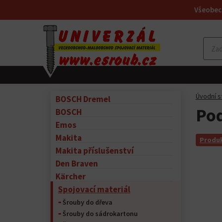
Všeobec
Úvodní s
BOSCH Dremel
Pod
BOSCH
Emos
Makita
Produk
Makita příslušenství
Den Braven
Kärcher
Spojovací materiál
Šrouby do dřeva
Šrouby do sádrokartonu