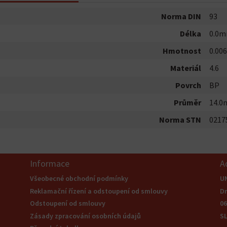
Norma DIN
93
Délka
0.0
Hmotnost
0.006
Materiál
4.6
Povrch
BP
Průměr
14.
Norma STN
0217
Informace
A
Všeobecné obchodní podmínky
U
Reklamační řízení a odstoupení od smlouvy
Dr
Odstoupení od smlouvy
0
Zásady zpracování osobních údajů
S