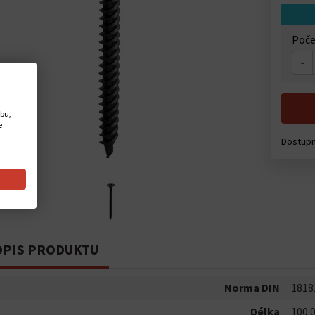
Poče
-
ebu,
e
Dostup
PIS PRODUKTU
Norma DIN
1818
Délka
100