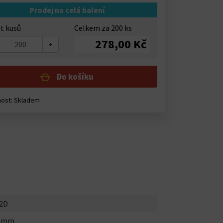
Prodej na celá balení
t kusů
Celkem za
200
ks
278,00 Kč
+
Do košíku
nost:
Skladem
2D
.0mm