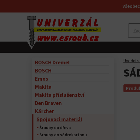
Všeobec
Úvodní s
BOSCH Dremel
SÁD
BOSCH
Emos
Makita
Produk
Makita příslušenství
Den Braven
Kärcher
Spojovací materiál
Šrouby do dřeva
Šrouby do sádrokartonu