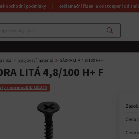
né obchodní podmínky
Reklamační řízení a odstoupení od sml
Najít
tránka
Spojovací materiál
SÁDRA LITÁ 4,8/100 H+ F
RA LITÁ 4,8/100 H+ F
ty s normouDIN 18182D
Zásoba
Cena 
Cena v