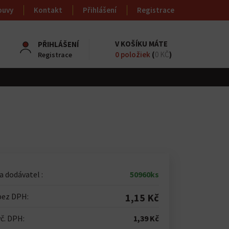
ouvy
Kontakt
Přihlášení
Registrace
V KOŠÍKU MÁTE
PŘIHLÁŠENÍ
0
položiek
(
0 KČ
)
Registrace
 dodávatel :
50960ks
bez DPH:
1,15 Kč
č. DPH:
1,39 Kč