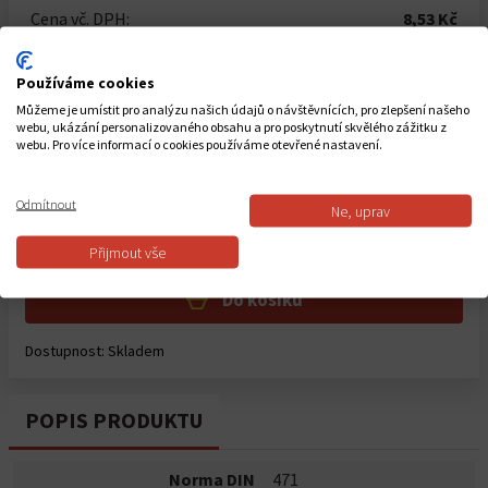
Cena vč. DPH:
8,53 Kč
Pri nákupe menej ako celého balenia účtujeme
Používáme cookies
rozbalné 3.99€
Můžeme je umístit pro analýzu našich údajů o návštěvnících, pro zlepšení našeho
Počet kusů
webu, ukázání personalizovaného obsahu a pro poskytnutí skvělého zážitku z
webu. Pro více informací o cookies používáme otevřené nastavení.
-
+
Celkem za
1
ks
Odmítnout
Ne, uprav
8,53 Kč
Přijmout vše
Do košíku
Dostupnost:
Skladem
POPIS PRODUKTU
Norma DIN
471