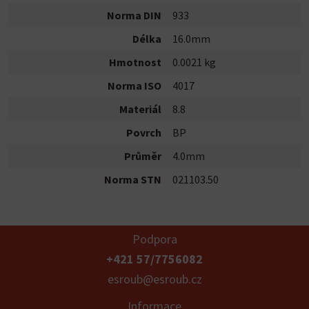
Norma DIN
933
Délka
16.0mm
Hmotnost
0.0021 kg
Norma ISO
4017
Materiál
8.8
Povrch
BP
Průměr
4.0mm
Norma STN
021103.50
Podpora
+421 57/7756082
esroub@esroub.cz
Informace