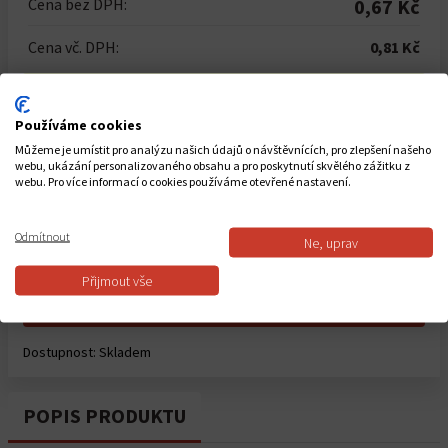
Cena bez DPH:
0,67 Kč
Cena vč. DPH:
0,81 Kč
Pri nákupe menej ako celého balenia účtujeme
rozbalné 3.99€
Používáme cookies
Počet kusů
Můžeme je umístit pro analýzu našich údajů o návštěvnících, pro zlepšení našeho
webu, ukázání personalizovaného obsahu a pro poskytnutí skvělého zážitku z
-
+
webu. Pro více informací o cookies používáme otevřené nastavení.
Celkem za
249
ks
201,69 Kč
Odmítnout
Ne, uprav
Přijmout vše
Do košíku
Dostupnost:
Skladem
POPIS PRODUKTU