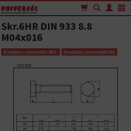
Nákupný
Vyhľadávanie
Menu
Toggle
košík
navigat
Skr.6HR DIN 933 8.8
M04x016
Produkty s normouISO 4017
Produkty s normouDIN 933