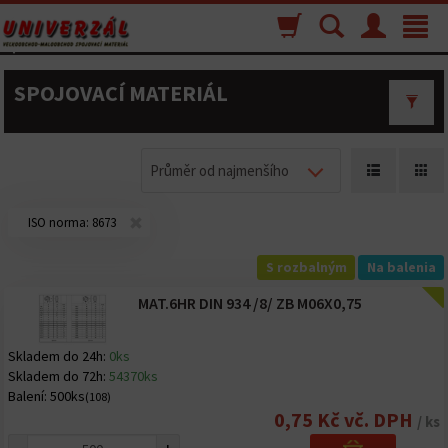
Nákupný
Vyhľadávanie
Menu
Toggle
košík
navigat
SPOJOVACÍ MATERIÁL
Průměr od najmenšího
ISO norma:
8673
S rozbalným
Na balenia
MAT.6HR DIN 934 /8/ ZB M06X0,75
Skladem do 24h:
0ks
Skladem do 72h:
54370ks
Balení:
500ks
(108)
0,75 Kč vč. DPH
/ ks