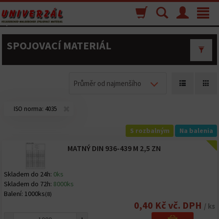
Nákupný
Vyhľadávanie
Menu
Toggle
košík
navigat
SPOJOVACÍ MATERIÁL
Průměr od najmenšího
ISO norma:
4035
S rozbalným
Na balenia
MATNÝ DIN 936-439 M 2,5 ZN
Skladem do 24h:
0ks
Skladem do 72h:
8000ks
Balení:
1000ks
(8)
0,40 Kč vč. DPH
/ ks