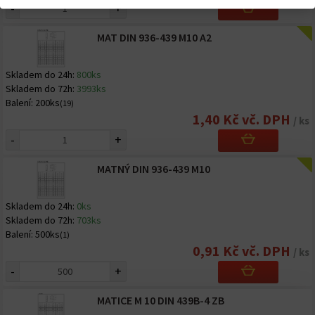
-
+
MAT DIN 936-439 M10 A2
Skladem do 24h:
800ks
Skladem do 72h:
3993ks
Balení:
200ks
(19)
1,40 Kč vč. DPH
/ ks
-
+
MATNÝ DIN 936-439 M10
Skladem do 24h:
0ks
Skladem do 72h:
703ks
Balení:
500ks
(1)
0,91 Kč vč. DPH
/ ks
-
+
MATICE M 10 DIN 439B-4 ZB