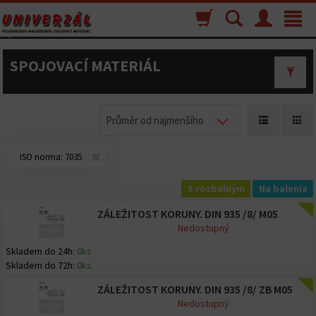
Nákupný
Vyhľadávanie
Menu
Toggle
košík
navigat
SPOJOVACÍ MATERIÁL
Průměr od najmenšího
ISO norma:
7035
S rozbalným
Na balenia
ZÁLEŽITOST KORUNY. DIN 935 /8/ M05
Nedostupný
Skladem do 24h:
0ks
Skladem do 72h:
0ks
ZÁLEŽITOST KORUNY. DIN 935 /8/ ZB M05
Nedostupný