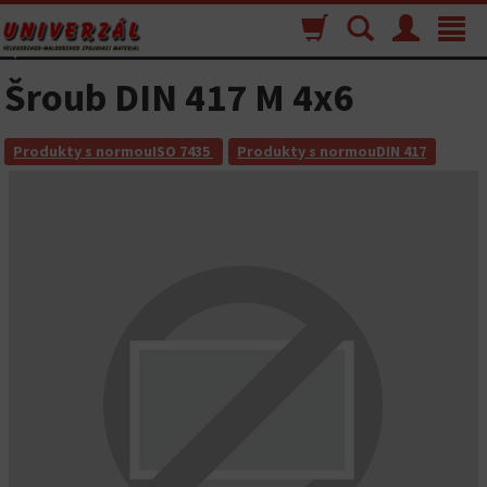
Nákupný
Vyhľadávanie
Menu
Toggle
košík
navigat
Šroub DIN 417 M 4x6
Produkty s normouISO 7435
Produkty s normouDIN 417