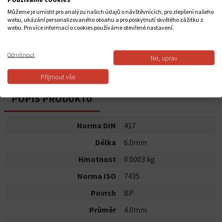
3 310,00 Kč
Můžeme je umístit pro analýzu našich údajů o návštěvnících, pro zlepšení našeho
webu, ukázání personalizovaného obsahu a pro poskytnutí skvělého zážitku z
webu. Pro více informací o cookies používáme otevřené nastavení.
Do košíku
Odmítnout
Ne, uprav
Dostupnost:
Skladem
Přijmout vše
POPIS PRODUKTU
Norma DIN
417
Délka
6.0mm
Hmotnost
0.0003 kg
Norma ISO
7435
Povrch
BP
Průměr
4.0mm