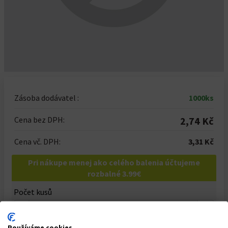
Zásoba dodávatel :
1000ks
Cena bez DPH:
2,74 Kč
Cena vč. DPH:
3,31 Kč
Pri nákupe menej ako celého balenia účtujeme
rozbalné 3.99€
Počet kusů
-
+
Celkem za
1000
ks
Používáme cookies