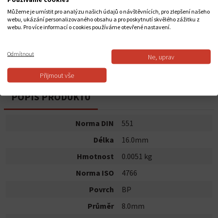
3,27 Kč
Můžeme je umístit pro analýzu našich údajů o návštěvnících, pro zlepšení našeho
webu, ukázání personalizovaného obsahu a pro poskytnutí skvělého zážitku z
webu. Pro více informací o cookies používáme otevřené nastavení.
Do košíku
Odmítnout
Ne, uprav
Dostupnost:
Skladem
Přijmout vše
POPIS PRODUKTU
Norma DIN
551
Délka
16.0mm
Hmotnost
0.0051 kg
Norma ISO
4766
Povrch
BP
Průměr
8.0mm