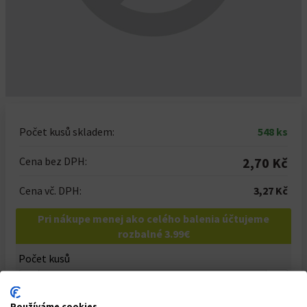
Počet kusů skladem:
548 ks
Cena bez DPH:
2,70 Kč
Cena vč. DPH:
3,27 Kč
Pri nákupe menej ako celého balenia účtujeme
rozbalné 3.99€
Počet kusů
-
+
Celkem za
1
ks
Používáme cookies