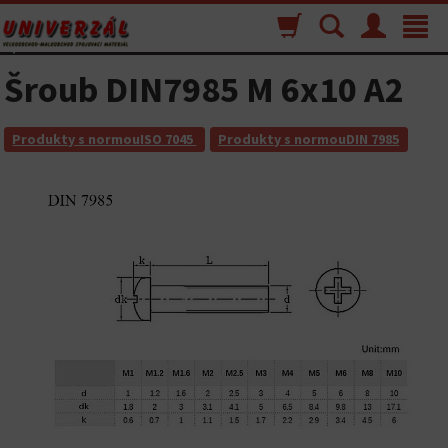
Nákupný
Vyhľadávanie
Menu
Toggle
košík
navigat
Šroub DIN7985 M 6x10 A2
Produkty s normouISO 7045
Produkty s normouDIN 7985