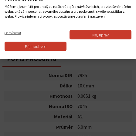
2,66 Kč
Můžeme je umístit pro analýzu našich údajů o návštěvnících, pro zlepšení našeho
webu, ukázání personalizovaného obsahu a pro poskytnutí skvělého zážitku z
webu. Pro více informací o cookies používáme otevřené nastavení.
Do košíku
Odmítnout
Ne, uprav
Dostupnost:
Skladem
Přijmout vše
POPIS PRODUKTU
Norma DIN
7985
Délka
10.0mm
Hmotnost
0.0051 kg
Norma ISO
7045
Materiál
A2
Průměr
6.0mm