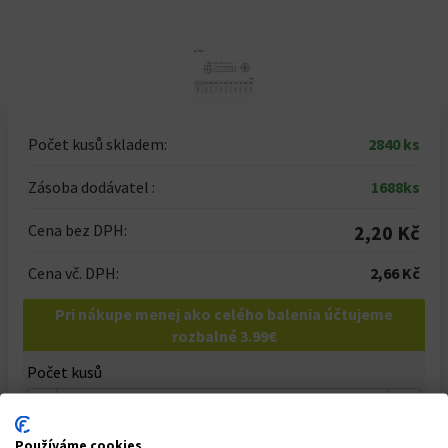
Počet kusů skladem:
2840 ks
Zásoba dodávatel :
1688ks
Cena bez DPH:
2,20 Kč
Cena vč. DPH:
2,66 Kč
Pri nákupe menej ako celého balenia účtujeme
rozbalné 3.99€
Počet kusů
-
+
Celkem za
1
ks
Používáme cookies