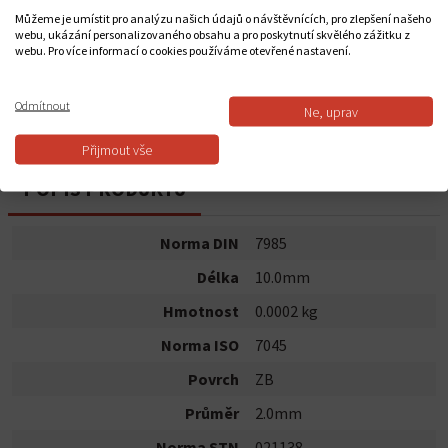
0,17 Kč
Můžeme je umístit pro analýzu našich údajů o návštěvnících, pro zlepšení našeho
webu, ukázání personalizovaného obsahu a pro poskytnutí skvělého zážitku z
webu. Pro více informací o cookies používáme otevřené nastavení.
Do košíku
Odmítnout
Ne, uprav
Dostupnost:
Skladem
Přijmout vše
POPIS PRODUKTU
Norma DIN
7985
Délka
10.0mm
Hmotnost
0.0002 kg
Norma ISO
7045
Povrch
ZB
Průměr
2.0mm
Norma STN
021138