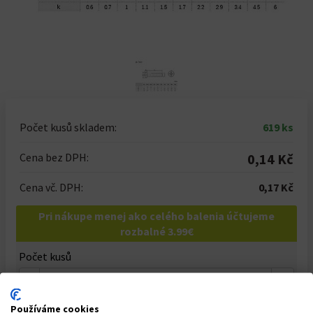
Počet kusů skladem:
619 ks
Cena bez DPH:
0,14 Kč
Cena vč. DPH:
0,17 Kč
Pri nákupe menej ako celého balenia účtujeme
rozbalné 3.99€
Počet kusů
-
+
Celkem za
1
ks
Používáme cookies