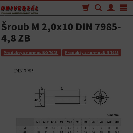
Nákupný
Vyhľadávanie
Menu
Toggle
košík
navigat
Šroub M 2,0x10 DIN 7985-
4,8 ZB
Produkty s normouISO 7045
Produkty s normouDIN 7985