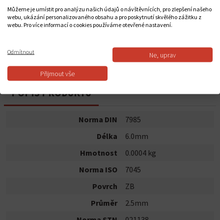
420,00 Kč
Můžeme je umístit pro analýzu našich údajů o návštěvnících, pro zlepšení našeho
webu, ukázání personalizovaného obsahu a pro poskytnutí skvělého zážitku z
webu. Pro více informací o cookies používáme otevřené nastavení.
Do košíku
Odmítnout
Ne, uprav
Dostupnost:
Skladem
Přijmout vše
POPIS PRODUKTU
Norma DIN
7985
Délka
6.0mm
Hmotnost
0.0004 kg
Norma ISO
7045
Povrch
ZB
Průměr
2.5mm
Norma STN
021138