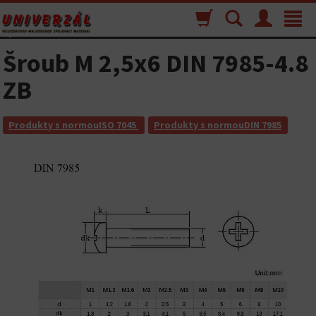
Nákupný
Vyhľadávanie
Menu
Toggle
košík
navigat
Šroub M 2,5x6 DIN 7985-4.8
ZB
Produkty s normouISO 7045
Produkty s normouDIN 7985