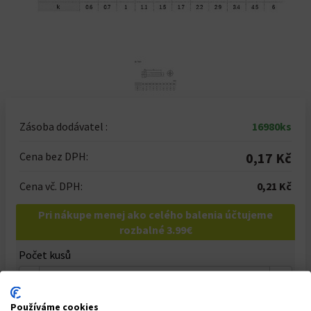
Zásoba dodávatel :
16980ks
Cena bez DPH:
0,17 Kč
Cena vč. DPH:
0,21 Kč
Pri nákupe menej ako celého balenia účtujeme
rozbalné 3.99€
Počet kusů
-
+
Celkem za
2000
ks
Používáme cookies