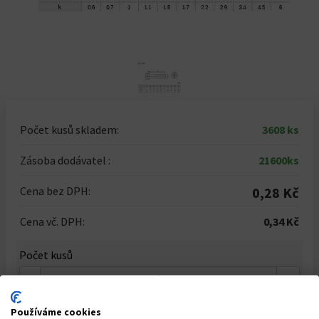
Počet kusů skladem:
3608 ks
Zásoba dodávatel :
21600ks
Cena bez DPH:
0,28 Kč
Cena vč. DPH:
0,34 Kč
Počet kusů
-
+
Celkem za
1
ks
Používáme cookies