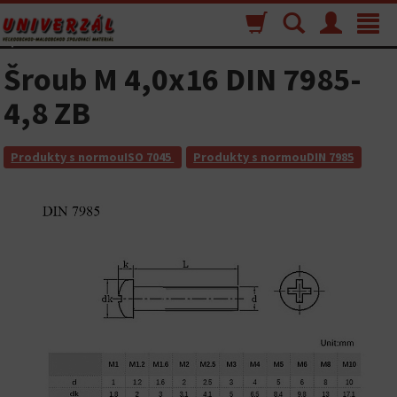
Nákupný
Vyhľadávanie
Menu
Toggle
košík
navigat
Šroub M 4,0x16 DIN 7985-
4,8 ZB
Produkty s normouISO 7045
Produkty s normouDIN 7985