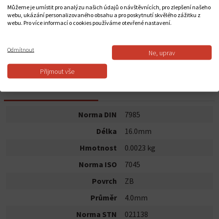
0,34 Kč
Můžeme je umístit pro analýzu našich údajů o návštěvnících, pro zlepšení našeho
webu, ukázání personalizovaného obsahu a pro poskytnutí skvělého zážitku z
webu. Pro více informací o cookies používáme otevřené nastavení.
Do košíku
Odmítnout
Ne, uprav
Dostupnost:
Skladem
Přijmout vše
POPIS PRODUKTU
Norma DIN
7985
Délka
16.0mm
Hmotnost
0.0023 kg
Norma ISO
7045
Povrch
ZB
Průměr
4.0mm
Norma STN
021138