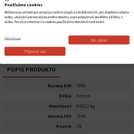
Používáme cookies
Celkem za
1
ks
Můžeme je umístit pro analýzu našich údajů o návštěvnících, pro zlepšení našeho
1,12 Kč
webu, ukázání personalizovaného obsahu a pro poskytnutí skvělého zážitku z
webu. Pro více informací o cookies používáme otevřené nastavení.
Do košíku
Odmítnout
Ne, uprav
Dostupnost:
Skladem
Přijmout vše
POPIS PRODUKTU
Norma DIN
7985
Délka
4.0mm
Hmotnost
0.0012 kg
Norma ISO
7045
Povrch
ZB