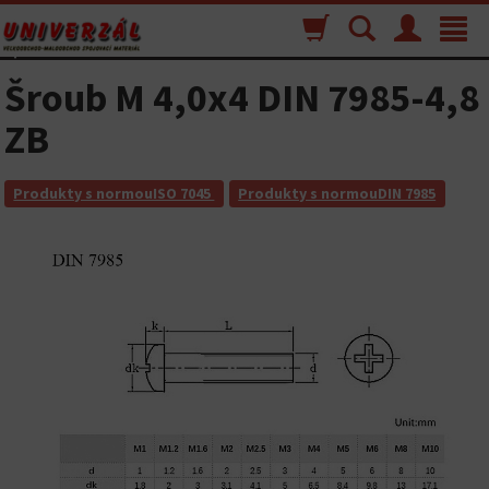
Nákupný
Vyhľadávanie
Menu
Toggle
košík
navigat
Šroub M 4,0x4 DIN 7985-4,8
ZB
Produkty s normouISO 7045
Produkty s normouDIN 7985