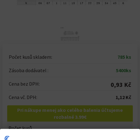
Počet kusů skladem:
785 ks
Zásoba dodávatel :
5400ks
Cena bez DPH:
0,93 Kč
Cena vč. DPH:
1,12 Kč
Pri nákupe menej ako celého balenia účtujeme
rozbalné 3.99€
Počet kusů
-
+