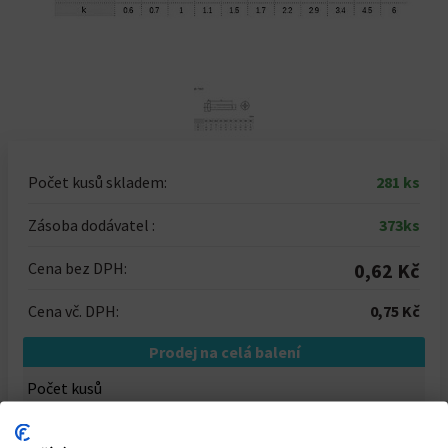
Počet kusů skladem:
281 ks
Zásoba dodávatel :
373ks
Cena bez DPH:
0,62 Kč
Cena vč. DPH:
0,75 Kč
Prodej na celá balení
Počet kusů
-
+