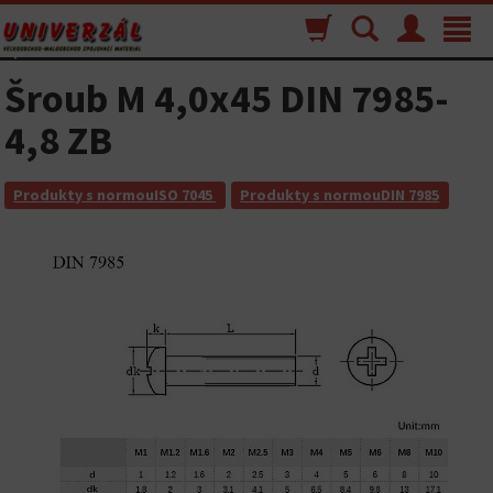
Nákupný
Vyhľadávanie
Menu
Toggle
košík
navigat
Šroub M 4,0x45 DIN 7985-
4,8 ZB
Produkty s normouISO 7045
Produkty s normouDIN 7985