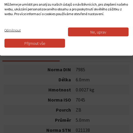
0,21 Kč
Můžeme je umístit pro analýzu našich údajů o návštěvnících, pro zlepšení našeho
webu, ukázání personalizovaného obsahu a pro poskytnutí skvělého zážitku z
webu. Pro více informací o cookies používáme otevřené nastavení.
Do košíku
Odmítnout
Ne, uprav
Dostupnost:
Skladem
Přijmout vše
POPIS PRODUKTU
Norma DIN
7985
Délka
6.0mm
Hmotnost
0.0027 kg
Norma ISO
7045
Povrch
ZB
Průměr
5.0mm
Norma STN
021138