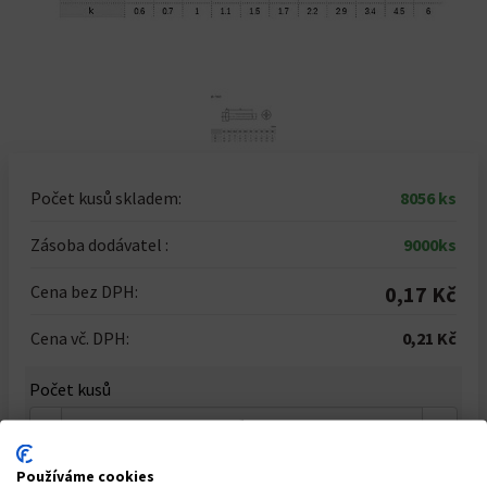
Počet kusů skladem:
8056 ks
Zásoba dodávatel :
9000ks
Cena bez DPH:
0,17 Kč
Cena vč. DPH:
0,21 Kč
Počet kusů
-
+
Celkem za
1
ks
Používáme cookies