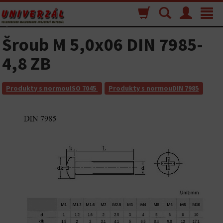
Nákupný
Vyhľadávanie
Menu
Toggle
košík
navigat
Šroub M 5,0x06 DIN 7985-
4,8 ZB
Produkty s normouISO 7045
Produkty s normouDIN 7985