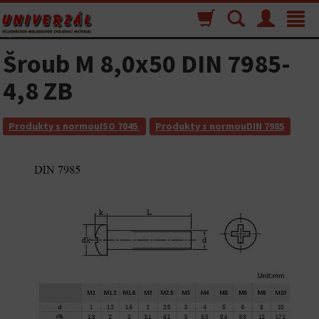
Nákupný
Vyhľadávanie
Menu
Toggle
košík
navigat
Šroub M 8,0x50 DIN 7985-
4,8 ZB
Produkty s normouISO 7045
Produkty s normouDIN 7985