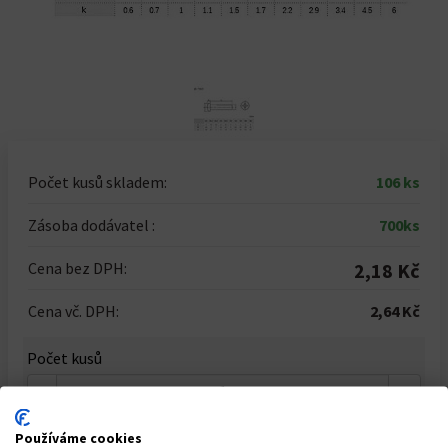
Počet kusů skladem:
106 ks
Zásoba dodávatel :
700ks
Cena bez DPH:
2,18 Kč
Cena vč. DPH:
2,64 Kč
Počet kusů
-
+
Celkem za
1
ks
Používáme cookies