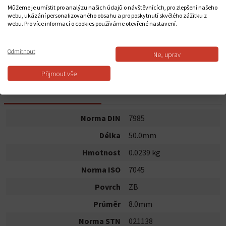
2,64 Kč
Můžeme je umístit pro analýzu našich údajů o návštěvnících, pro zlepšení našeho
webu, ukázání personalizovaného obsahu a pro poskytnutí skvělého zážitku z
webu. Pro více informací o cookies používáme otevřené nastavení.
Do košíku
Odmítnout
Ne, uprav
Dostupnost:
Skladem
Přijmout vše
POPIS PRODUKTU
Norma DIN
7985
Délka
50.0mm
Hmotnost
0.0239 kg
Norma ISO
7045
Povrch
ZB
Průměr
8.0mm
Norma STN
021138