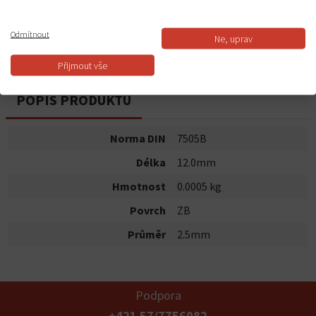
Do košíku
Odmítnout
Ne, uprav
Dostupnost:
Skladem
Přijmout vše
POPIS PRODUKTU
Norma DIN
7505B
Délka
12.0mm
Hmotnost
0.0005 kg
Povrch
ZB
Průměr
2.5mm
Podpora
+421 57/7756082