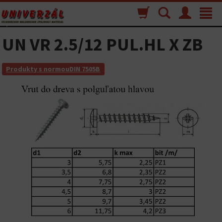
Nákupný
Vyhľadávanie
Menu
Toggle
košík
navigat
UN VR 2.5/12 PUL.HL X ZB
Produkty s normouDIN 7505B