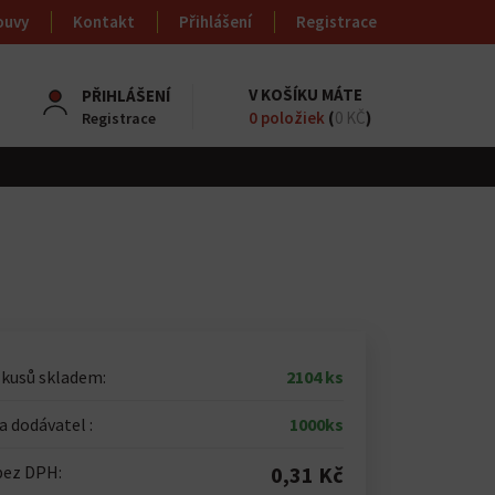
ouvy
Kontakt
Přihlášení
Registrace
V KOŠÍKU MÁTE
PŘIHLÁŠENÍ
0
položiek
(
0 KČ
)
Registrace
 kusů skladem:
2104 ks
 dodávatel :
1000ks
bez DPH:
0,31 Kč