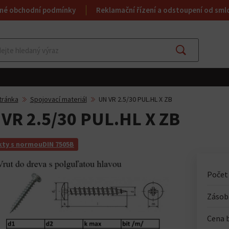
né obchodní podmínky
Reklamační řízení a odstoupení od sml
Najít
tránka
Spojovací materiál
UN VR 2.5/30 PUL.HL X ZB
VR 2.5/30 PUL.HL X ZB
ty s normouDIN 7505B
Počet
Zásoba
Cena 