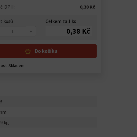
č. DPH:
0,38 Kč
t kusů
Celkem za
1
ks
0,38 Kč
+
Do košíku
nost:
Skladem
B
0mm
09 kg