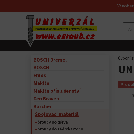
Všeobec
Úvodní s
BOSCH Dremel
UN 
BOSCH
Emos
Makita
Produk
Makita příslušenství
Den Braven
Kärcher
Spojovací materiál
Šrouby do dřeva
Šrouby do sádrokartonu