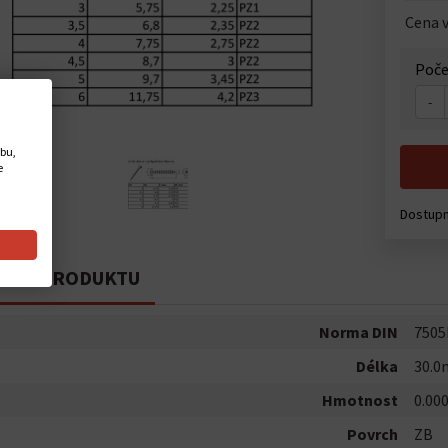
Cena v
Poče
-
ebu,
e
Dostup
PIS PRODUKTU
Norma DIN
7505
Délka
30.
Hmotnost
0.00
Povrch
ZB