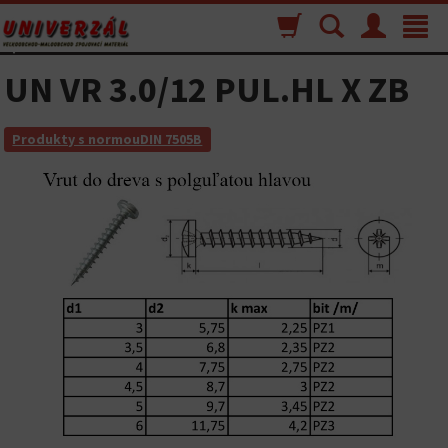
Nákupný
Vyhľadávanie
Menu
Toggle
košík
navigat
UN VR 3.0/12 PUL.HL X ZB
Produkty s normouDIN 7505B