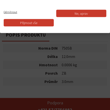
Do košíku
Odmítnout
Ne, uprav
Dostupnost:
Skladem
Přijmout vše
POPIS PRODUKTU
Norma DIN
7505B
Délka
12.0mm
Hmotnost
0.0006 kg
Povrch
ZB
Průměr
3.0mm
Podpora
+421 57/7756082