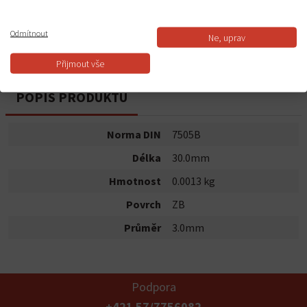
Do košíku
Odmítnout
Ne, uprav
Dostupnost:
Skladem
Přijmout vše
POPIS PRODUKTU
Norma DIN
7505B
Délka
30.0mm
Hmotnost
0.0013 kg
Povrch
ZB
Průměr
3.0mm
Podpora
+421 57/7756082