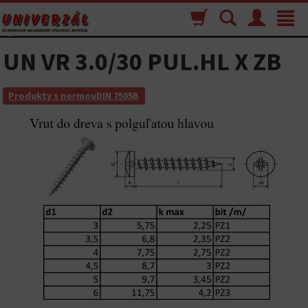
Nákupný
Vyhľadávanie
Menu
Toggle
košík
navigat
UN VR 3.0/30 PUL.HL X ZB
Produkty s normouDIN 7505B