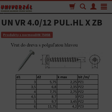
Nákupný
Vyhľadávanie
Menu
Toggle
košík
navigat
UN VR 4.0/12 PUL.HL X ZB
Produkty s normouDIN 7505B