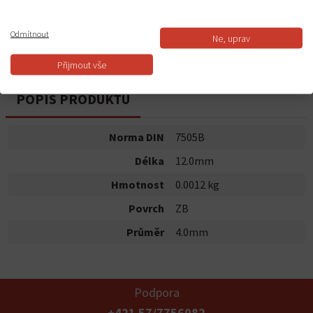
Do košíku
Odmítnout
Ne, uprav
Dostupnost:
Skladem
Přijmout vše
POPIS PRODUKTU
Norma DIN
7505B
Délka
12.0mm
Hmotnost
0.0012 kg
Povrch
ZB
Průměr
4.0mm
Podpora
+421 57/7756082