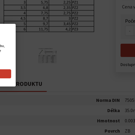
Cena v
Poče
-
ebu,
e
Dostup
PIS PRODUKTU
Norma DIN
7505
Délka
35.
Hmotnost
0.00
Povrch
ZB