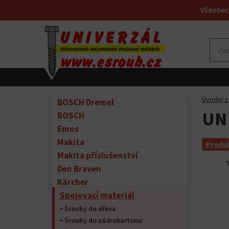
Všeobec
Úvodní s
BOSCH Dremel
UN 
BOSCH
Emos
Makita
Produk
Makita příslušenství
Den Braven
Kärcher
Spojovací materiál
Šrouby do dřeva
Šrouby do sádrokartonu