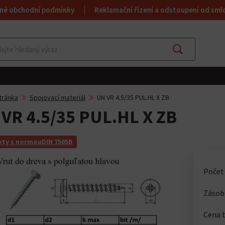
né obchodní podmínky
Reklamační řízení a odstoupení od sml
Najít
tránka
Spojovací materiál
UN VR 4.5/35 PUL.HL X ZB
VR 4.5/35 PUL.HL X ZB
ty s normouDIN 7505B
Počet
Zásoba
Cena 