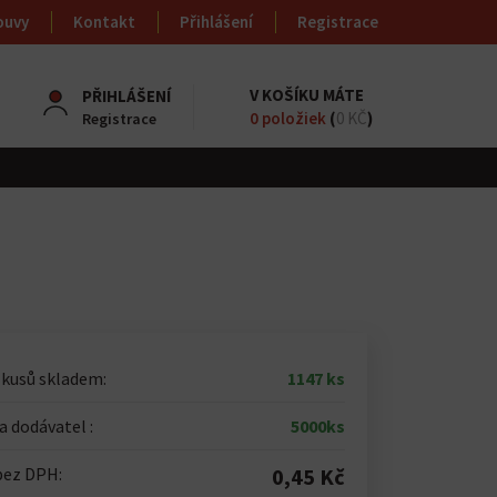
ouvy
Kontakt
Přihlášení
Registrace
V KOŠÍKU MÁTE
PŘIHLÁŠENÍ
0
položiek
(
0 KČ
)
Registrace
 kusů skladem:
1147 ks
 dodávatel :
5000ks
bez DPH:
0,45 Kč