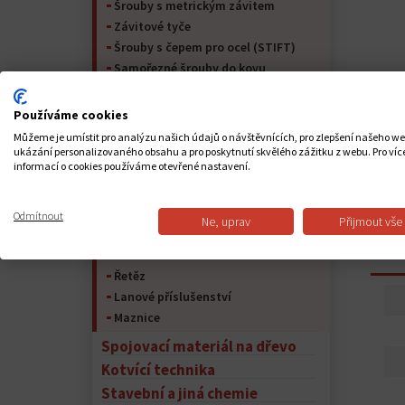
Šrouby s metrickým závitem
Závitové tyče
Šrouby s čepem pro ocel (STIFT)
Samořezné šrouby do kovu
Matrice
Podložky
Používáme cookies
Kolíky
Můžeme je umístit pro analýzu našich údajů o návštěvnících, pro zlepšení našeho w
Pojistný kroužek
ukázání personalizovaného obsahu a pro poskytnutí skvělého zážitku z webu. Pro víc
informací o cookies používáme otevřené nastavení.
Nýty
Kolíky
Spojovací materiál pro nábytek
Odmítnout
Ne, uprav
Přijmout vše
Peří na hřídeli a péřová ocel
PO
Lana
Řetěz
Lanové příslušenství
Maznice
Spojovací materiál na dřevo
Kotvící technika
Stavební a jiná chemie