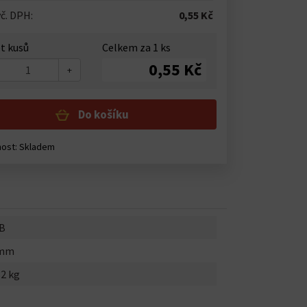
č. DPH:
0,55 Kč
t kusů
Celkem za
1
ks
0,55 Kč
+
Do košíku
nost:
Skladem
B
0mm
32 kg