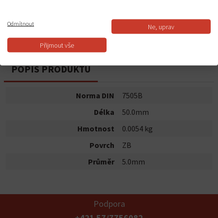
Do košíku
Odmítnout
Ne, uprav
Dostupnost:
Skladem
Přijmout vše
POPIS PRODUKTU
Norma DIN
7505B
Délka
50.0mm
Hmotnost
0.0054 kg
Povrch
ZB
Průměr
5.0mm
Podpora
+421 57/7756082