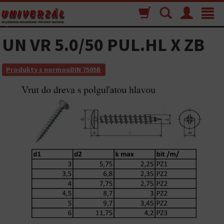
Nákupný
Vyhľadávanie
Menu
Toggle
košík
navigat
UN VR 5.0/50 PUL.HL X ZB
Produkty s normouDIN 7505B