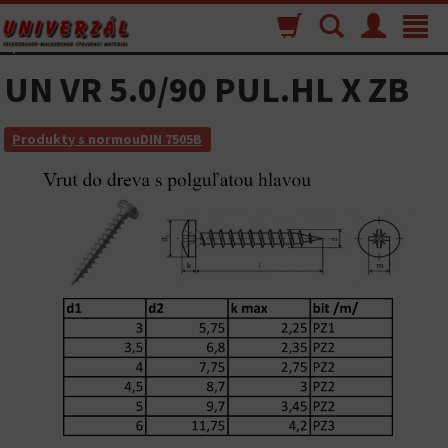
Nákupný
Vyhľadávanie
Menu
Toggle
košík
navigat
UN VR 5.0/90 PUL.HL X ZB
Produkty s normouDIN 7505B