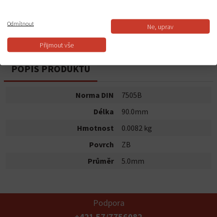
Do košíku
Odmítnout
Ne, uprav
Dostupnost:
Skladem
Přijmout vše
POPIS PRODUKTU
Norma DIN
7505B
Délka
90.0mm
Hmotnost
0.0082 kg
Povrch
ZB
Průměr
5.0mm
Podpora
+421 57/7756082