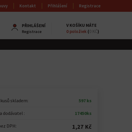
ouvy
Kontakt
Přihlášení
Registrace
V KOŠÍKU MÁTE
PŘIHLÁŠENÍ
0
položiek
(
0 KČ
)
Registrace
 kusů skladem:
597 ks
 dodávatel :
17450ks
bez DPH:
1,27 Kč