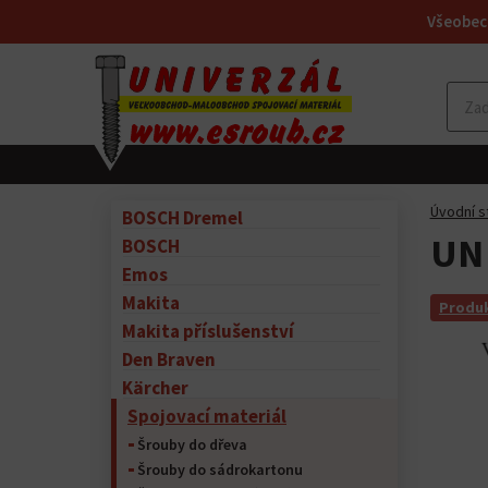
Všeobec
Úvodní s
BOSCH Dremel
UN 
BOSCH
Emos
Makita
Produk
Makita příslušenství
Den Braven
Kärcher
Spojovací materiál
Šrouby do dřeva
Šrouby do sádrokartonu