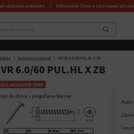
né obchodní podmínky
Reklamační řízení a odstoupení od sml
Najít
tránka
Spojovací materiál
UN VR 6.0/60 PUL.HL X ZB
VR 6.0/60 PUL.HL X ZB
ty s normouDIN 7505B
Počet
Zásoba
Cena 