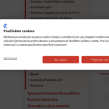
Šrouby s metrickým závitem
Závitové tyče
Šrouby s čepem pro ocel (STIFT)
Samořezné šrouby do kovu
Matrice
Podložky
Používáme cookies
Kolíky
Můžeme je umístit pro analýzu našich údajů o návštěvnících, pro zlepšení našeho w
Pojistný kroužek
ukázání personalizovaného obsahu a pro poskytnutí skvělého zážitku z webu. Pro víc
informací o cookies používáme otevřené nastavení.
Nýty
Kolíky
Spojovací materiál pro nábytek
Odmítnout
Ne, uprav
Přijmout vše
Peří na hřídeli a péřová ocel
PO
Lana
Řetěz
Lanové příslušenství
Maznice
Spojovací materiál na dřevo
Kotvící technika
Stavební a jiná chemie