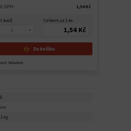
č. DPH:
1,54 Kč
t kusů
Celkem za
1
ks
1,54 Kč
+
Do košíku
nost:
Skladem
B
0mm
93 kg