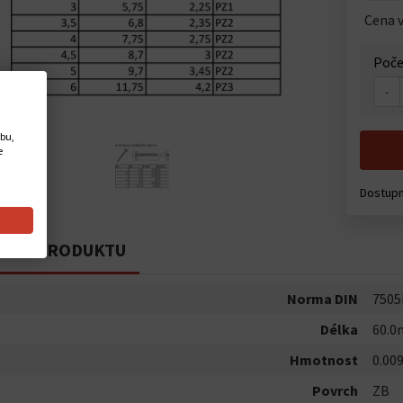
Cena v
Poče
-
ebu,
e
Dostup
PIS PRODUKTU
Norma DIN
7505
Délka
60.
Hmotnost
0.00
Povrch
ZB