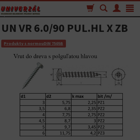
Nákupný
Vyhľadávanie
Menu
Toggle
košík
navigat
UN VR 6.0/90 PUL.HL X ZB
Produkty s normouDIN 7505B