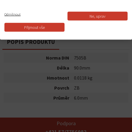
Do košíku
Odmítnout
Ne, uprav
Dostupnost:
Skladem
Přijmout vše
POPIS PRODUKTU
Norma DIN
7505B
Délka
90.0mm
Hmotnost
0.0118 kg
Povrch
ZB
Průměr
6.0mm
Podpora
+421 57/7756082