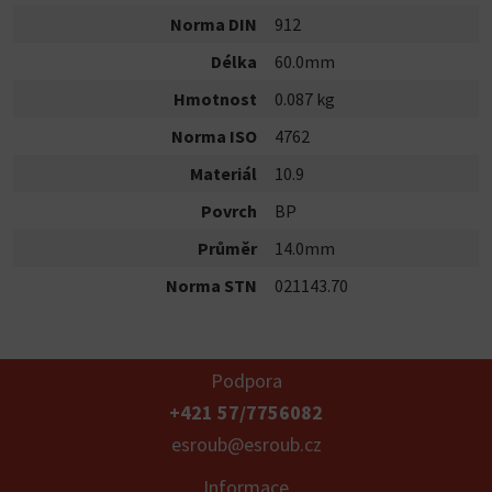
Norma DIN
912
Délka
60.0mm
Hmotnost
0.087 kg
Norma ISO
4762
Materiál
10.9
Povrch
BP
Průměr
14.0mm
Norma STN
021143.70
Podpora
+421 57/7756082
esroub@esroub.cz
Informace