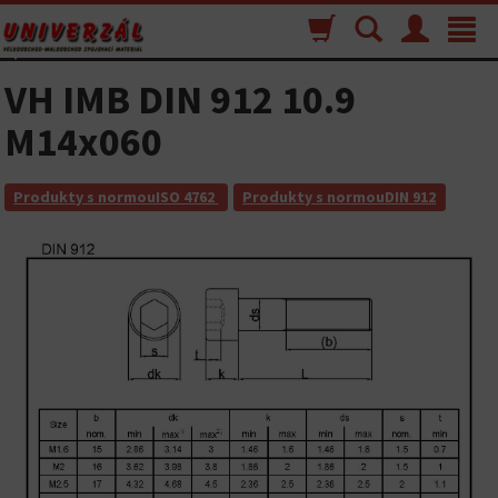
Nákupný
Vyhľadávanie
Menu
Toggle
košík
navigat
VH IMB DIN 912 10.9
M14x060
Produkty s normouISO 4762
Produkty s normouDIN 912