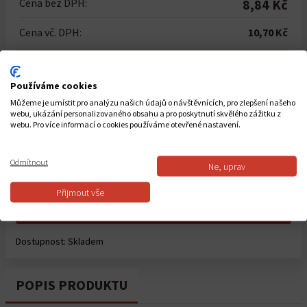
Cena bez DPH:
8,84 Kč
Cena vč. DPH:
10,70 Kč
Pri nákupe menej ako celého balenia účtujeme
rozbalné 3.99€
Používáme cookies
Počet kusů
Můžeme je umístit pro analýzu našich údajů o návštěvnících, pro zlepšení našeho
webu, ukázání personalizovaného obsahu a pro poskytnutí skvělého zážitku z
-
+
webu. Pro více informací o cookies používáme otevřené nastavení.
Celkem za
50
ks
535,00 Kč
Odmítnout
Ne, uprav
Přijmout vše
Do košíku
Dostupnost:
Skladem
POPIS PRODUKTU