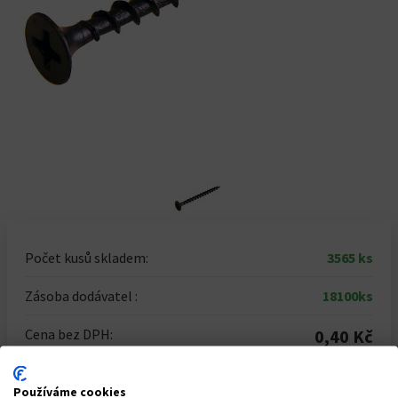
Počet kusů skladem:
3565 ks
Zásoba dodávatel :
18100ks
Cena bez DPH:
0,40 Kč
Cena vč. DPH:
0,48 Kč
Používáme cookies