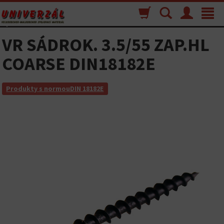
Nákupný
Vyhľadávanie
Menu
Toggle
košík
navigat
VR SÁDROK. 3.5/55 ZAP.HL
COARSE DIN18182E
Produkty s normouDIN 18182E