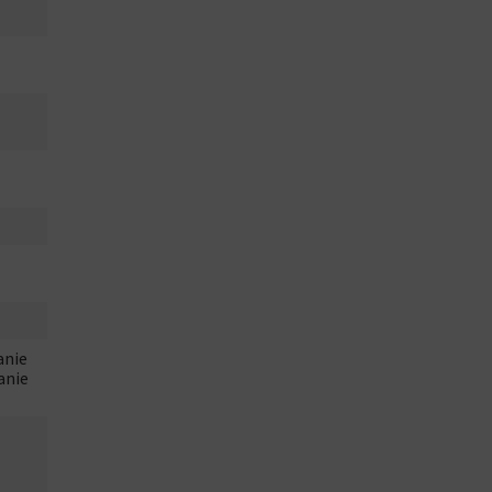
anie
anie