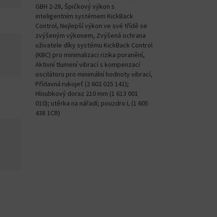
GBH 2-28, Špičkový výkon s
inteligentním systémem KickBack
Control, Nejlepší výkon ve své třídě se
zvýšeným výkonem, Zvýšená ochrana
uživatele díky systému KickBack Control
(KBC) pro minimalizaci rizika poranění,
Aktivní tlumení vibrací s kompenzací
oscilátoru pro minimální hodnoty vibrací,
Přídavná rukojeť (2 602 025 141);
Hloubkový doraz 210 mm (1 613 001
010); utěrka na nářadí; pouzdro L (1 605
438 1CR)