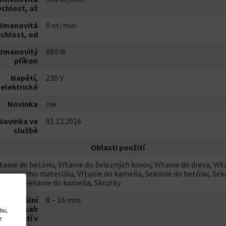
ychlost, až
Jmenovitá
0 ot/min
ychlost, od
Jmenovitý
880 W
příkon
Napětí,
230 V
elektrické
Novinka
nie
Novinka ve
01.12.2016
službě
Oblasti použití
tanie do betónu, Vŕtanie do železných kovov, Vŕtanie do dreva, Vŕt
ntetického materiálu, Vŕtanie do kameňa, Sekanie do betónu, Sek
 dreva, Sekanie do kameňa, Skrutky
Optimální
8 – 16 mm
rozsah
ebu,
použití v
e