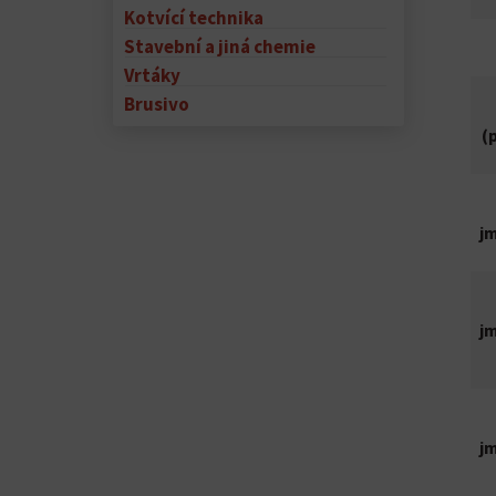
Kotvící technika
Stavební a jiná chemie
Vrtáky
Brusivo
(
j
j
j