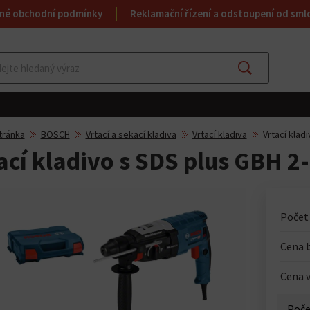
né obchodní podmínky
Reklamační řízení a odstoupení od sml
Najít
tránka
BOSCH
Vrtací a sekací kladiva
Vrtací kladiva
Vrtací klad
ací kladivo s SDS plus GBH 2
Počet
Cena 
Cena v
Poče