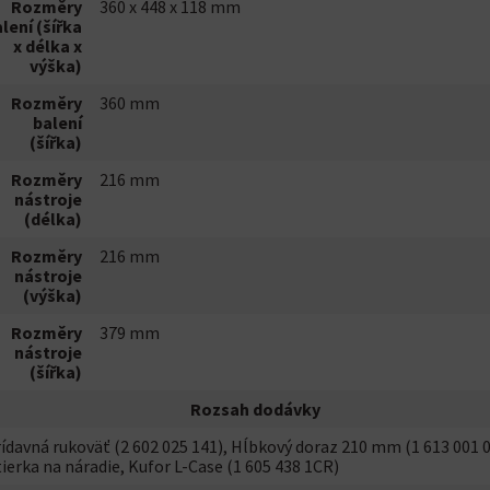
Rozměry
360 x 448 x 118 mm
lení (šířka
x délka x
výška)
Rozměry
360 mm
balení
(šířka)
Rozměry
216 mm
nástroje
(délka)
Rozměry
216 mm
nástroje
(výška)
Rozměry
379 mm
nástroje
(šířka)
Rozsah dodávky
ídavná rukoväť (2 602 025 141), Hĺbkový doraz 210 mm (1 613 001 0
ierka na náradie, Kufor L-Case (1 605 438 1CR)