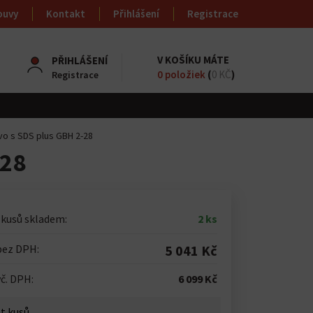
ouvy
Kontakt
Přihlášení
Registrace
V KOŠÍKU MÁTE
PŘIHLÁŠENÍ
0
položiek
(
0 KČ
)
Registrace
ivo s SDS plus GBH 2-28
-28
 kusů skladem:
2 ks
bez DPH:
5 041 Kč
č. DPH:
6 099 Kč
t kusů