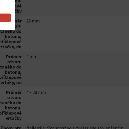
betonu,
příklepové
vrtačky
Průměr
28 mm
otvoru
rtaného do
betonu,
příklepové
vrtačky, do
Průměr
4 mm
otvoru
rtaného do
betonu,
příklepové
vrtáky, od
Průměr
4 – 28 mm
otvoru
rtaného do
betonu,
příklepové
vrtačky
řínosy pro
Najlepšia výkonnosť vo svojej triede s vylepšeným