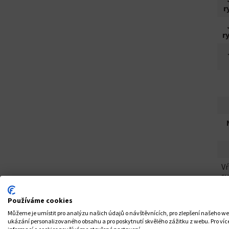
r
r
Vŕ
sy
do
Používáme cookies
Můžeme je umístit pro analýzu našich údajů o návštěvnících, pro zlepšení našeho w
ukázání personalizovaného obsahu a pro poskytnutí skvělého zážitku z webu. Pro víc