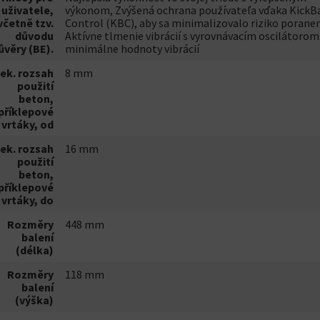
uživatele,
výkonom, Zvýšená ochrana používateľa vďaka KickB
včetně tzv.
Control (KBC), aby sa minimalizovalo riziko poranen
důvodu
Aktívne tlmenie vibrácií s vyrovnávacím oscilátorom
ůvěry (BE).
minimálne hodnoty vibrácií
ek. rozsah
8 mm
použití
beton,
příklepové
vrtáky, od
ek. rozsah
16 mm
použití
beton,
příklepové
vrtáky, do
Rozměry
448 mm
balení
(délka)
Rozměry
118 mm
balení
(výška)