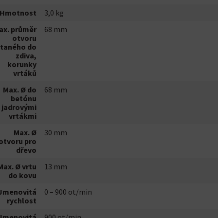
Hmotnost
3,0 kg
ax. průměr
68 mm
otvoru
rtaného do
zdiva,
korunky
vrtáků
Max. Ø do
68 mm
betónu
 jadrovými
vrtákmi
Max. Ø
30 mm
otvoru pro
dřevo
Max. Ø vrtu
13 mm
do kovu
Jmenovitá
0 – 900 ot/min
rychlost
Jmenovitá
900 ot/min