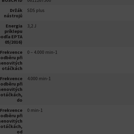
BOSCH ID
0611267500
Držák
SDS plus
nástrojů
Energia
3,2 J
príklepu
podľa EPTA
05/2016)
Frekvence
0 – 4.000 min-1
odběru při
menovitých
otáčkách
Frekvence
4.000 min-1
odběru při
menovitých
otáčkách,
do
Frekvence
0 min-1
odběru při
menovitých
otáčkách,
od