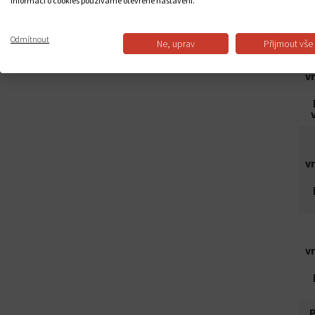
informací o cookies používáme otevřené nastavení.
Odmítnout
Ne, uprav
Přijmout vše
v
v
v
P