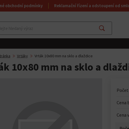
né obchodní podmínky
Reklamační řízení a odstoupení od sml
Najít
tránka
Vrtáky
Vrták 10x80 mm na sklo a dlaždice
ák 10x80 mm na sklo a dlažd
Počet
Cena 
Cena v
Poče