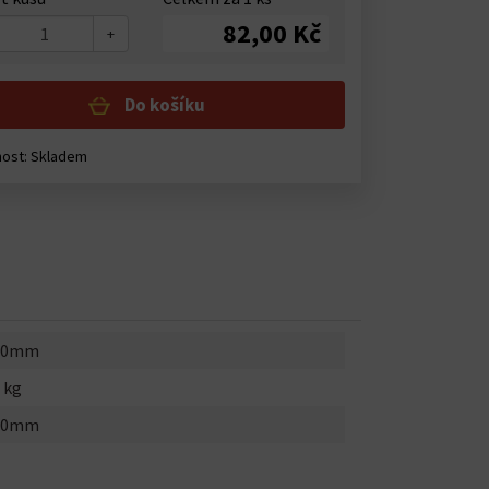
82,00 Kč
+
Do košíku
nost:
Skladem
.0mm
 kg
.0mm