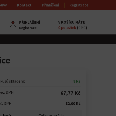
ouvy
Kontakt
Přihlášení
Registrace
V KOŠÍKU MÁTE
PŘIHLÁŠENÍ
0
položiek
(
0 KČ
)
Registrace
ice
 kusů skladem:
8 ks
bez DPH:
67,77 Kč
č. DPH:
82,00 Kč
t kusů
Celkem za
1
ks