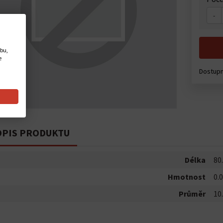
-
ebu,
e
Dostup
PIS PRODUKTU
Délka
80
Hmotnost
0.0
Průměr
10