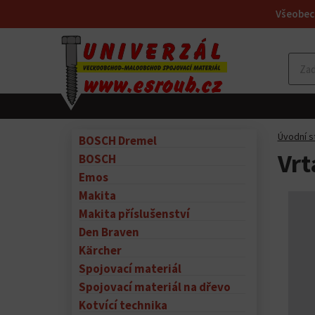
Všeobec
Úvodní s
BOSCH Dremel
Vrt
BOSCH
Emos
Makita
Makita příslušenství
Den Braven
Kärcher
Spojovací materiál
Spojovací materiál na dřevo
Kotvící technika