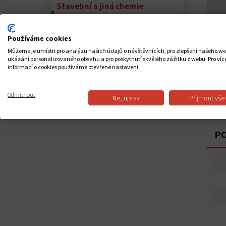
Stavební a jiná chemie
Vrtáky
Vrtáky do kovu
Používáme cookies
Vrtáky do zdiva
Můžeme je umístit pro analýzu našich údajů o návštěvnících, pro zlepšení našeho w
Vrtáky do dřeva
ukázání personalizovaného obsahu a pro poskytnutí skvělého zážitku z webu. Pro víc
Vrtáky na sklo a obklady
informací o cookies používáme otevřené nastavení.
Vrtáky Bosch
Brusivo
Odmítnout
Ne, uprav
Přijmout vše
PO