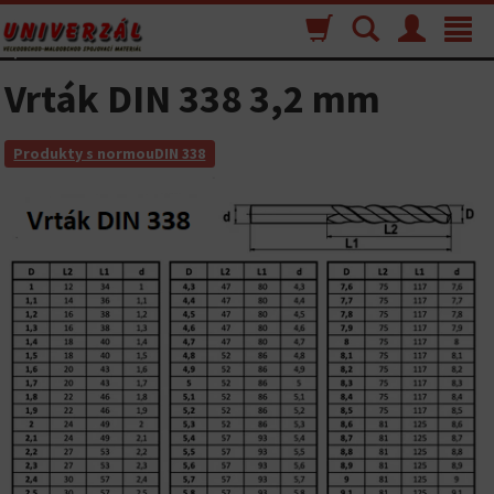
Nákupný
Vyhľadávanie
Menu
Toggle
košík
navigat
Vrták DIN 338 3,2 mm
Produkty s normouDIN 338