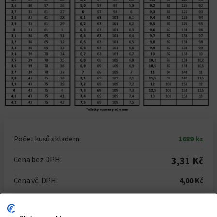
Počet kusů skladem:
1689 ks
Cena bez DPH:
3,31 Kč
Cena vč. DPH:
4,00 Kč
Počet kusů