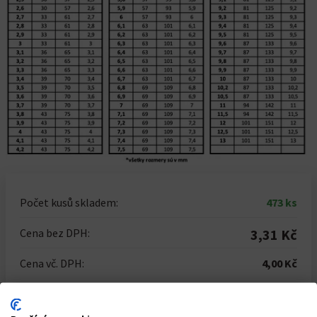
Počet kusů skladem:
473 ks
Cena bez DPH:
3,31 Kč
Cena vč. DPH:
4,00 Kč
Počet kusů