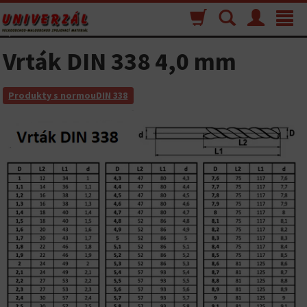
Nákupný
Vyhľadávanie
Menu
Toggle
košík
navigat
Vrták DIN 338 4,0 mm
Produkty s normouDIN 338