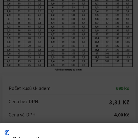
Počet kusů skladem:
699 ks
Cena bez DPH:
3,31 Kč
Cena vč. DPH:
4,00 Kč
Počet kusů