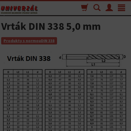
Nákupný
Vyhľadávanie
Menu
Toggle
košík
navigat
Vrták DIN 338 5,0 mm
Produkty s normouDIN 338