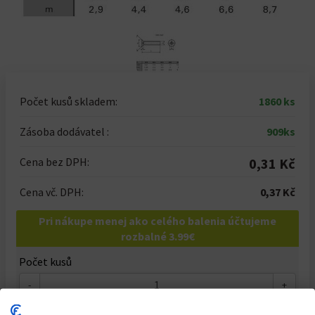
Počet kusů skladem:
1860 ks
Zásoba dodávatel :
909ks
Cena bez DPH:
0,31 Kč
Cena vč. DPH:
0,37 Kč
Pri nákupe menej ako celého balenia účtujeme
rozbalné 3.99€
Počet kusů
-
+
Celkem za
1
ks