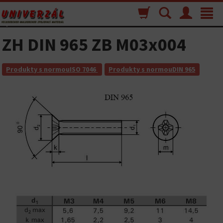
Nákupný
Vyhľadávanie
Menu
Toggle
košík
navigat
ZH DIN 965 ZB M03x004
Produkty s normouISO 7046
Produkty s normouDIN 965