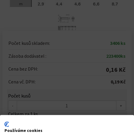
Počet kusů skladem:
3406 ks
Zásoba dodávatel :
223400ks
Cena bez DPH:
0,16 Kč
Cena vč. DPH:
0,19 Kč
Počet kusů
-
+
Celkem za
1
ks
0,19 Kč
Používáme cookies