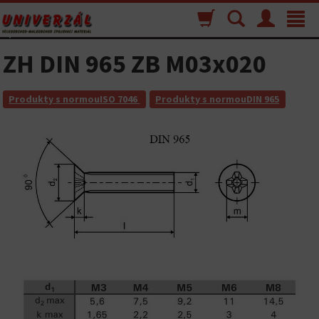
Nákupný
Vyhľadávanie
Menu
Toggle
košík
navigat
ZH DIN 965 ZB M03x020
Produkty s normouISO 7046
Produkty s normouDIN 965