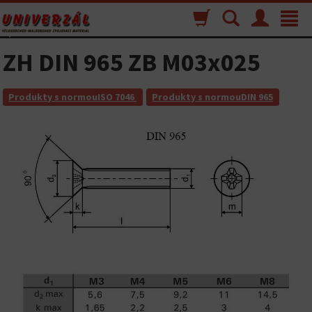
Nákupný
Vyhľadávanie
Menu
Toggle
košík
navigat
ZH DIN 965 ZB M03x025
Produkty s normouISO 7046
Produkty s normouDIN 965