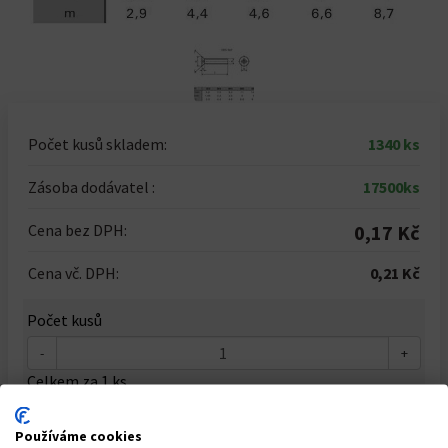
Počet kusů skladem:
1340 ks
Zásoba dodávatel :
17500ks
Cena bez DPH:
0,17 Kč
Cena vč. DPH:
0,21 Kč
Počet kusů
-
+
Celkem za
1
ks
0,21 Kč
Používáme cookies