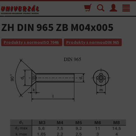
Nákupný
Vyhľadávanie
Menu
Toggle
košík
navigat
ZH DIN 965 ZB M04x005
Produkty s normouISO 7046
Produkty s normouDIN 965