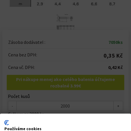
Zásoba dodávatel :
7050ks
Cena bez DPH:
0,35 Kč
Cena vč. DPH:
0,42 Kč
Pri nákupe menej ako celého balenia účtujeme
rozbalné 3.99€
Počet kusů
-
+
Celkem za
2000
ks
840,00 Kč
Používáme cookies