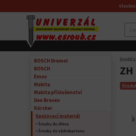
Všeobec
Úvodní s
BOSCH Dremel
ZH 
BOSCH
Emos
Makita
Produk
Makita příslušenství
Den Braven
Kärcher
Spojovací materiál
Šrouby do dřeva
Šrouby do sádrokartonu