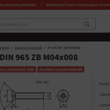
né obchodní podmínky
Reklamační řízení a odstoupení od sml
Najít
tránka
Spojovací materiál
ZH DIN 965 ZB M04x008
DIN 965 ZB M04x008
ty s normouISO 7046
Produkty s normouDIN 965
Počet
Zásoba
Cena 