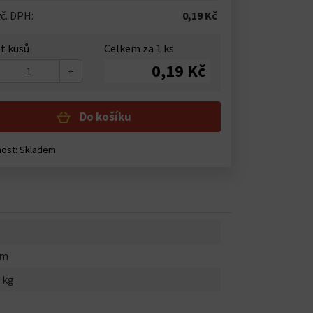
č. DPH:
0,19 Kč
t kusů
Celkem za
1
ks
0,19 Kč
+
Do košíku
nost:
Skladem
mm
 kg