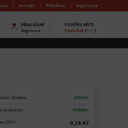
ouvy
Kontakt
Přihlášení
Registrace
V KOŠÍKU MÁTE
PŘIHLÁŠENÍ
0
položiek
(
0 KČ
)
Registrace
 kusů skladem:
5990 ks
 dodávatel :
55900ks
bez DPH:
0,16 Kč