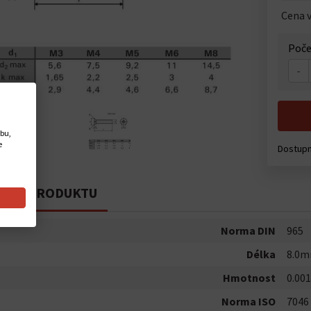
Cena v
Poče
-
ebu,
e
Dostup
PIS PRODUKTU
Norma DIN
965
Délka
8.0
Hmotnost
0.001
Norma ISO
7046