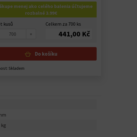
nákupe menej ako celého balenia účtujeme
rozbalné 3.99€
t kusů
Celkem za
700
ks
441,00 Kč
+
Do košíku
nost:
Skladem
0mm
 kg