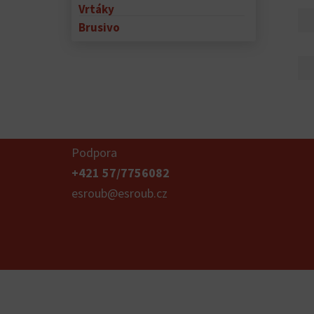
Vrtáky
Brusivo
Podpora
+421 57/7756082
esroub@esroub.cz