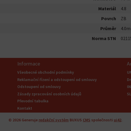
Materiál
4.8
Povrch
ZB
Průměr
4.0
Norma STN
0211
Informace
A
Všeobecné obchodní podmínky
U
Reklamační řízení a odstoupení od smlouvy
Dr
Odstoupení od smlouvy
0
Zásady zpracování osobních údajů
S
Převodní tabulka
Kontakt
© 2026
Generuje
redakční systém
BUXUS
CMS
společnosti
ui42
.