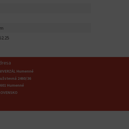
mm
52.25
dresa
NIVERZÁL Humenné
užstevná 2460/36
6601 Humenné
LOVENSKO