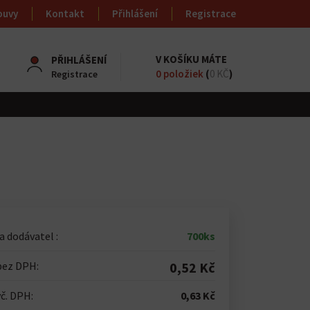
ouvy
Kontakt
Přihlášení
Registrace
V KOŠÍKU MÁTE
PŘIHLÁŠENÍ
0
položiek
(
0 KČ
)
Registrace
 dodávatel :
700ks
bez DPH:
0,52 Kč
č. DPH:
0,63 Kč