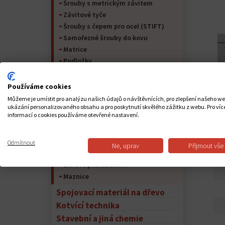
Šrouby s metrickým závitem
Závitové tyče
Šrouby s čepem pro ocel (STIFT)
Samořezné šrouby do kovu
Matrice
Podložky
Kolíky
Pojistný kroužek
Používáme cookies
Nýty
Můžeme je umístit pro analýzu našich údajů o návštěvnících, pro zlepšení našeho w
Kolíky
ukázání personalizovaného obsahu a pro poskytnutí skvělého zážitku z webu. Pro víc
informací o cookies používáme otevřené nastavení.
Spojovací materiál pro nábytek
Peří na hřídeli a péřová ocel
Lana
PO
Odmítnout
Ne, uprav
Přijmout vše
Řetěz
Lanové příslušenství
Maznice
Spojovací materiál na dřevo
Kotvící technika
Stavební a jiná chemie