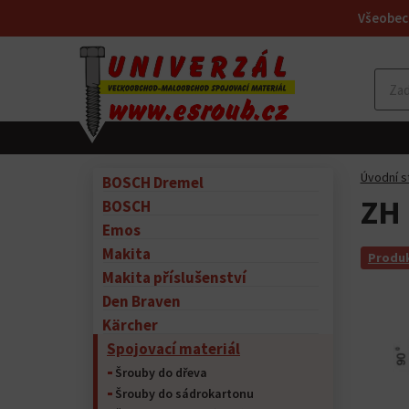
Všeobec
Úvodní s
BOSCH Dremel
ZH 
BOSCH
Emos
Makita
Produk
Makita příslušenství
Den Braven
Kärcher
Spojovací materiál
Šrouby do dřeva
Šrouby do sádrokartonu