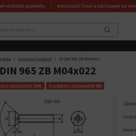
né obchodní podmínky
Reklamační řízení a odstoupení od sml
Najít
tránka
Spojovací materiál
ZH DIN 965 ZB M04x022
DIN 965 ZB M04x022
ty s normouISO 7046
Produkty s normouDIN 965
Zásoba
Cena 
Cena v