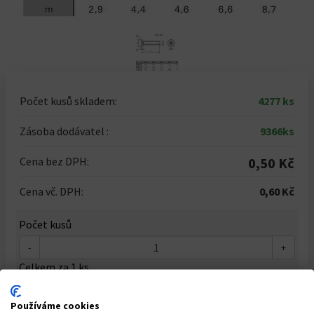
Počet kusů skladem:
4277 ks
Zásoba dodávatel :
9366ks
Cena bez DPH:
0,50 Kč
Cena vč. DPH:
0,60 Kč
Počet kusů
-
+
Celkem za
1
ks
0,60 Kč
Používáme cookies