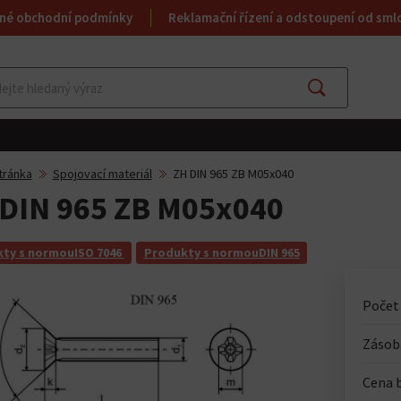
né obchodní podmínky
Reklamační řízení a odstoupení od sml
Najít
tránka
Spojovací materiál
ZH DIN 965 ZB M05x040
DIN 965 ZB M05x040
ty s normouISO 7046
Produkty s normouDIN 965
Počet
Zásoba
Cena 