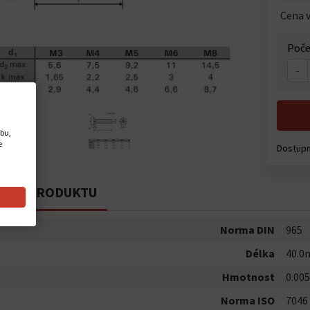
Cena v
Poče
-
ebu,
e
Dostup
PIS PRODUKTU
Norma DIN
965
Délka
40.
Hmotnost
0.005
Norma ISO
7046