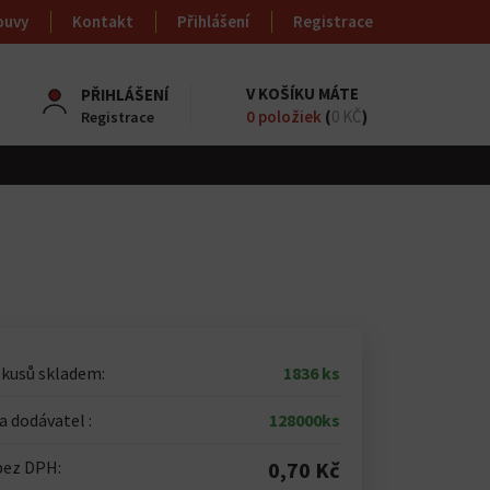
ouvy
Kontakt
Přihlášení
Registrace
V KOŠÍKU MÁTE
PŘIHLÁŠENÍ
0
položiek
(
0 KČ
)
Registrace
 kusů skladem:
1836 ks
 dodávatel :
128000ks
bez DPH:
0,70 Kč