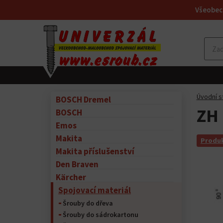
Všeobec
Úvodní s
BOSCH Dremel
ZH 
BOSCH
Emos
Makita
Produk
Makita příslušenství
Den Braven
Kärcher
Spojovací materiál
Šrouby do dřeva
Šrouby do sádrokartonu