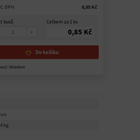
č. DPH:
0,85 Kč
t kusů
Celkem za
1
ks
0,85 Kč
+
Do košíku
nost:
Skladem
0mm
4 kg